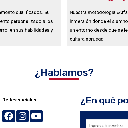
amente cualificados. Su
Nuestra metodología «Alfa
iento personalizado a los
inmersión donde el alumno 
rollen sus habilidades y
un entorno desde que se le
cultura noruega.
¿Hablamos?
¿En qué p
Redes sociales
F
I
Y
a
n
o