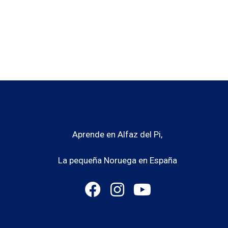
Aprende en Alfaz del Pi,
La pequeña Noruega en España
F
I
Y
a
n
o
c
s
u