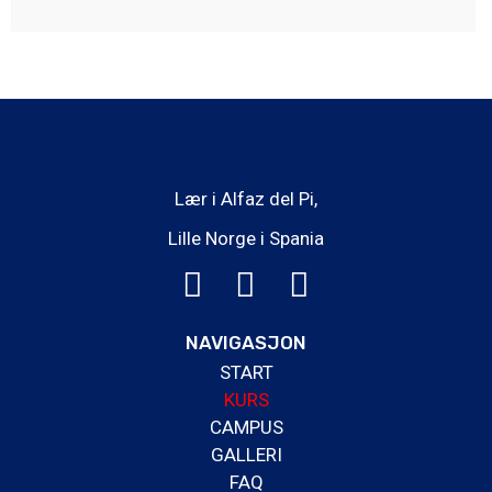
/
5
Lær i Alfaz del Pi,
Lille Norge i Spania
F
I
Y
a
n
o
c
s
u
NAVIGASJON
e
t
t
START
KURS
b
a
u
CAMPUS
o
g
b
GALLERI
o
r
e
FAQ